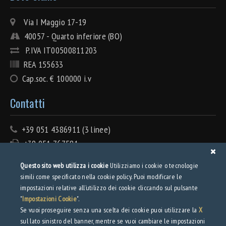
Via I Maggio 17-19
40057 - Quarto inferiore (BO)
P.IVA IT00500811203
REA 155633
Cap.soc. € 100000 i.v
Contatti
+39 051 4386911 (3 linee)
+39 051 767581
info@tecnolamiera.it
Questo sito web utilizza i cookie
Utilizziamo i cookie o tecnologie
PEC: tecnolamiera@pec.wmail.it
simili come specificato nella cookie policy. Puoi modificare le
impostazioni relative all’utilizzo dei cookie cliccando sul pulsante
Privacy
"
Impostazioni Cookie
".
Se vuoi proseguire senza una scelta dei cookie puoi utilizzare la
X
sul lato sinistro del banner, mentre se vuoi cambiare le impostazioni
Privacy Policy