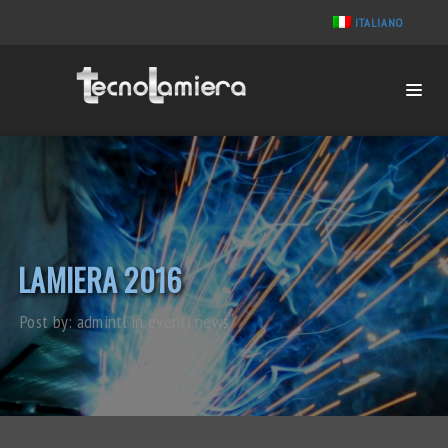
ITALIANO
LAMIERA 2016
Post by:
admintl
in
eventi
news