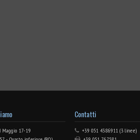
Siamo
Contatti
 Maggio 17-19
+39 051 4386911 (3 linee)
7 - Quarto inferiore (BO)
+39 051 767581