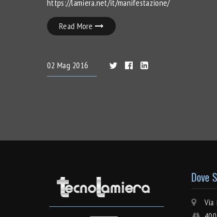
https://lamiera.net/it/manifestazione/
Read More
02
Mag
2016
Dove 
Via I
4005