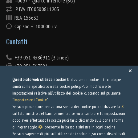
40057 - Quarto inferiore (BO)
P.IVA IT00500811203
REA 155633
Cap.soc. € 100000 i.v
Contatti
+39 051 4386911 (3 linee)
+39 051 767581
info@tecnolamiera.it
Questo sito web utilizza i cookie
Utilizziamo i cookie o tecnologie
PEC: tecnolamiera@pec.wmail.it
simili come specificato nella cookie policy. Puoi modificare le
impostazioni relative all’utilizzo dei cookie cliccando sul pulsante
Privacy
"
Impostazioni Cookie
".
Se vuoi proseguire senza una scelta dei cookie puoi utilizzare la
X
sul lato sinistro del banner, mentre se vuoi cambiare le impostazioni
Privacy Policy
dopo aver effettuato la scelta puoi farlo cliccando sull'icona a forma
Web Privacy Policy
di ingranaggio
presente in basso a sinistra in ogni pagina.
Se vuoi saperne di più sull’utilizzo dei cookie e, su come disabilitarli,