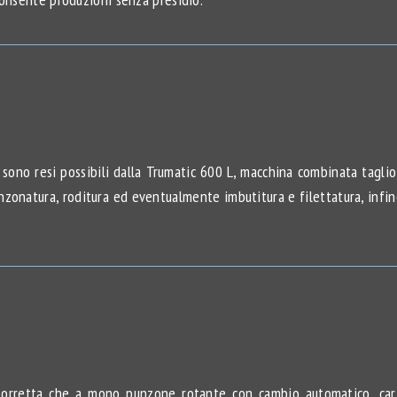
sono resi possibili dalla Trumatic 600 L, macchina combinata tagli
nzonatura, roditura ed eventualmente imbutitura e filettatura, infine
torretta che a mono punzone rotante con cambio automatico, cari