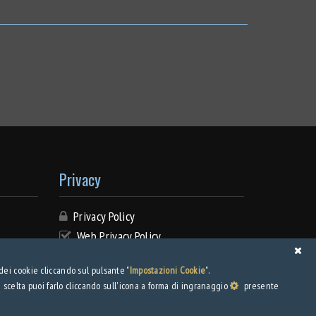
Privacy
Privacy Policy
Web Privacy Policy
Download
 dei cookie cliccando sul pulsante "
Impostazioni Cookie
".
il.it
 scelta puoi farlo cliccando sull'icona a forma di ingranaggio
presente
Brochure