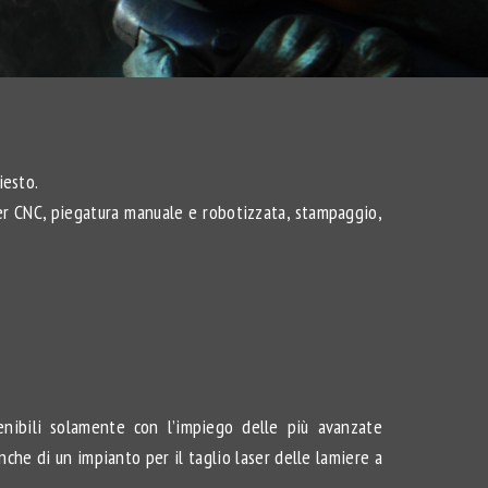
iesto.
aser CNC, piegatura manuale e robotizzata, stampaggio,
tenibili solamente con l’impiego delle più avanzate
he di un impianto per il taglio laser delle lamiere a