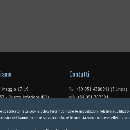
Siamo
Contatti
 Maggio 17-19
+39 051 4386911 (3 linee)
7 - Quarto inferiore (BO)
+39 051 767581
VA IT00500811203
info@tecnolamiera.it
 specificato nella cookie policy. Puoi modificare le impostazioni relative all’utilizzo
 155633
PEC: tecnolamiera@pec.wma
 sinistro del banner, mentre se vuoi cambiare le impostazioni dopo aver effettuato la
oc. € 100000 i.v