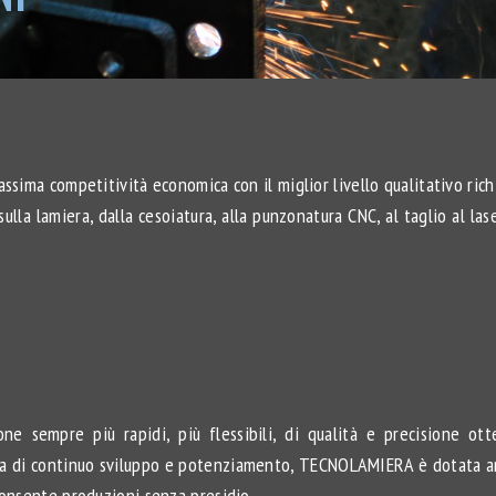
ssima competitività economica con il miglior livello qualitativo rich
ulla lamiera, dalla cesoiatura, alla punzonatura CNC, al taglio al l
e sempre più rapidi, più flessibili, di qualità e precisione ot
tica di continuo sviluppo e potenziamento, TECNOLAMIERA è dotata anc
consente produzioni senza presidio.