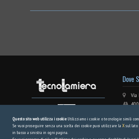
Dove 
Via I
4005
P.I
Questo sito web utilizza i cookie
Utilizziamo i cookie o tecnologie simili come
REA
Se vuoi proseguire senza una scelta dei cookie puoi utilizzare la
X
sul lato
Cap.s
in basso a sinistra in ogni pagina.