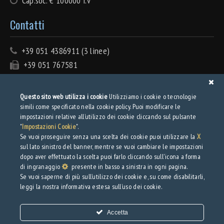
Cap.soc. € 100000 i.v
Contatti
+39 051 4386911 (3 linee)
+39 051 767581
info@tecnolamiera.it
PEC: tecnolamiera@pec.wmail.it
Questo sito web utilizza i cookie
Utilizziamo i cookie o tecnologie
simili come specificato nella cookie policy. Puoi modificare le
Privacy
impostazioni relative all’utilizzo dei cookie cliccando sul pulsante
"
Impostazioni Cookie
".
Se vuoi proseguire senza una scelta dei cookie puoi utilizzare la
X
Privacy Policy
sul lato sinistro del banner, mentre se vuoi cambiare le impostazioni
Web Privacy Policy
dopo aver effettuato la scelta puoi farlo cliccando sull'icona a forma
di ingranaggio
presente in basso a sinistra in ogni pagina.
Se vuoi saperne di più sull’utilizzo dei cookie e, su come disabilitarli,
Download
leggi la nostra informativa estesa sull’uso dei cookie.
Brochure
Accetta