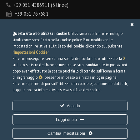
+39 051 4386911 (3 linee)
+39 051 767581
info@tecnolamiera.it
PEC: tecnolamiera@pec.wmail.it
Questo sito web utilizza i cookie
Utilizziamo i cookie o tecnologie
simili come specificato nella cookie policy. Puoi modificare le
Privacy
impostazioni relative all’utilizzo dei cookie cliccando sul pulsante
"
Impostazioni Cookie
".
Se vuoi proseguire senza una scelta dei cookie puoi utilizzare la
X
Privacy Policy
sul lato sinistro del banner, mentre se vuoi cambiare le impostazioni
Web Privacy Policy
dopo aver effettuato la scelta puoi farlo cliccando sull'icona a forma
di ingranaggio
presente in basso a sinistra in ogni pagina.
Se vuoi saperne di più sull’utilizzo dei cookie e, su come disabilitarli,
Download
leggi la nostra informativa estesa sull’uso dei cookie.
Brochure
Accetta
Leggi di più
Cambia Impostazioni