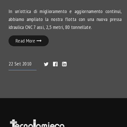
In un'ottica di miglioramento e aggiornamento continui,
abbiamo ampliato la nostra flotta con una nuova pressa
idraulica CNC 7 assi, 2,5 metri, 80 tonnellate.
Read More
22
Set
2010