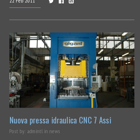
22
Feb
2011
Nuova pressa idraulica CNC 7 Assi
Post by:
admintl
in
news