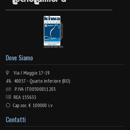
Dove Siamo
Via I Maggio 17-19
40057 - Quarto inferiore (BO)
P.IVA IT00500811203
REA 155633
Cap.soc. € 100000 i.v
Contatti